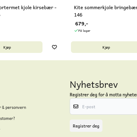
ortermet kjole kirsebær -
Kite sommerkjole bringebær
6
146
679,-
På lager
Kjøp
Kjøp
Nyhetsbrev
Registrer deg for å motta nyheter
E-post
r & personvern
ustomer?
Registrer deg
r