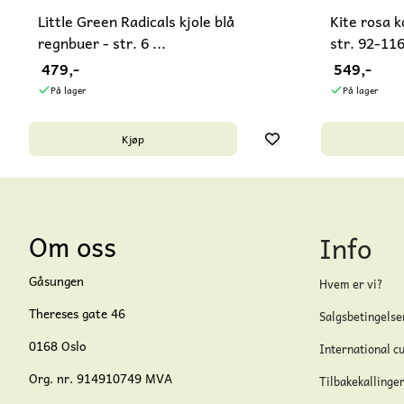
Little Green Radicals kjole blå
Kite rosa k
regnbuer - str. 6 ...
str. 92-11
479,-
549,-
På lager
På lager
Kjøp
Om oss
Info
Gåsungen
Hvem er vi?
Thereses gate 46
Salgsbetingelse
0168 Oslo
International c
Org. nr. 914910749 MVA
Tilbakekallinge