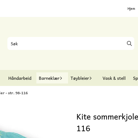
Hjem
Håndarbeid
Barneklær
Tøybleier
Vask & stell
Sp
r - str. 98-116
Kite sommerkjole
116