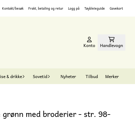
Kontakt/besøk
Frakt, betaling og retur
Logg på
Tøybleieguide
Gavekort
Konto
Handlevogn
ise & drikke
Sovetid
Nyheter
Tilbud
Merker
 grønn med broderier - str. 98-