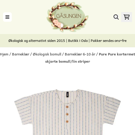
Hopp til innhold
Økologisk og alternativt siden 2015 | Butikk i Oslo | Pakker sendes ons+fre
Hjem
/
Barneklær
/
Økologisk bomull
/
Barneklær 6-10 år
/
Pure Pure kortermet
skjorte bomull/lin striper