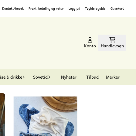
Kontakt/besøk
Frakt, betaling og retur
Logg på
Tøybleieguide
Gavekort
Konto
Handlevogn
ise & drikke
Sovetid
Nyheter
Tilbud
Merker