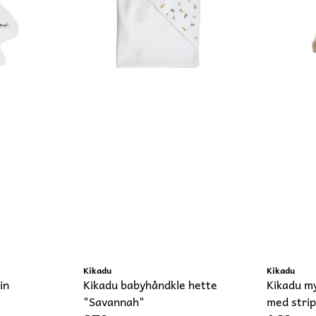
Kikadu
Kikadu
in
Kikadu babyhåndkle hette
Kikadu my
"Savannah"
med strip