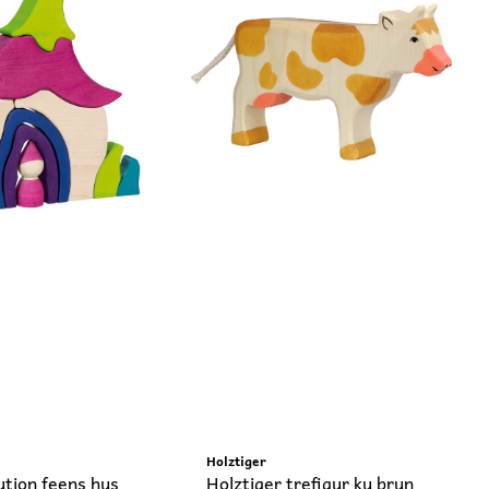
Holztiger
ution feens hus
Holztiger trefigur ku brun