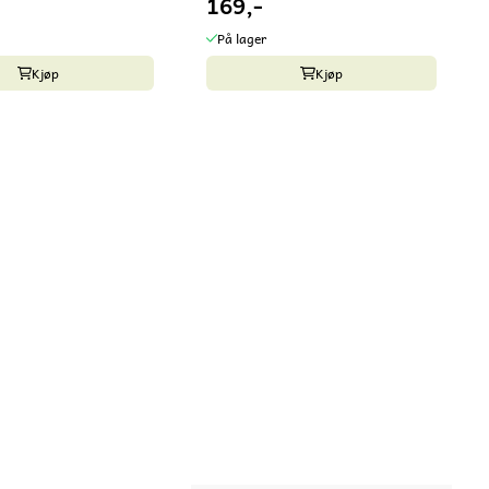
169,-
På lager
Kjøp
Kjøp