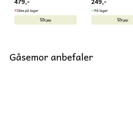
479,-
249,-
Ikke på lager
På lager
Kjøp
Kjøp
Gåsemor anbefaler