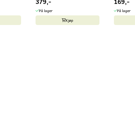
379,-
169,-
På lager
På lager
Kjøp