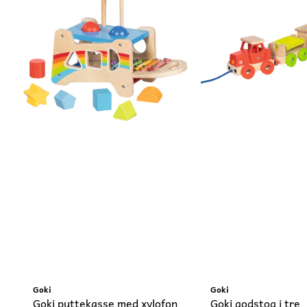
Goki
Goki
Goki puttekasse med xylofon
Goki godstog i tre