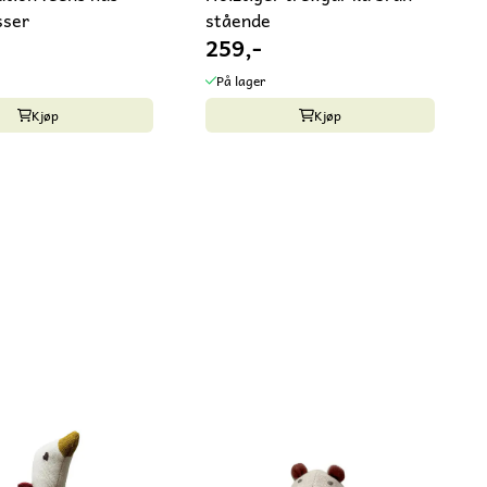
sser
stående
259,-
På lager
Kjøp
Kjøp