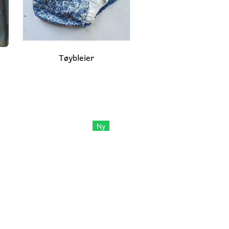
Tøybleier
Ny