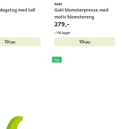
Goki
dagstog med tall
Goki blomsterpresse med
motiv blomstereng
279,-
På lager
Kjøp
Kjøp
Ny