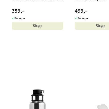
359,-
499,-
På lager
På lager
Kjøp
Kjøp