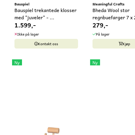
Bauspiel
Meaningful Crafts
Bauspiel trekantede klosser
Bheda Wool stor
med "juveler" - ...
regnbuefarger 7 x 
1.599,-
279,-
Ikke på lager
På lager
Kontakt oss
Kjøp
Ny
Ny