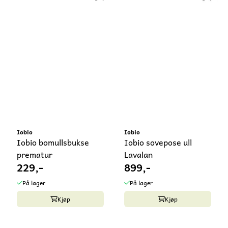
Iobio
Iobio
Iobio bomullsbukse
Iobio sovepose ull
prematur
Lavalan
229,-
899,-
På lager
På lager
Kjøp
Kjøp