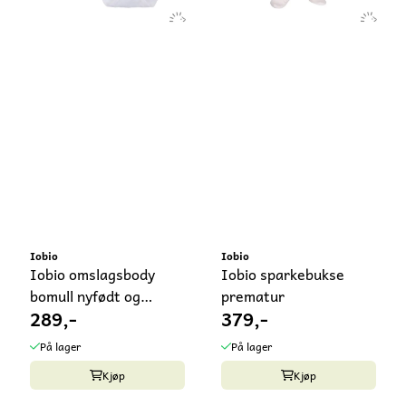
Iobio
Iobio
Iobio omslagsbody
Iobio sparkebukse
bomull nyfødt og
prematur
289,-
379,-
prematur
På lager
På lager
Kjøp
Kjøp