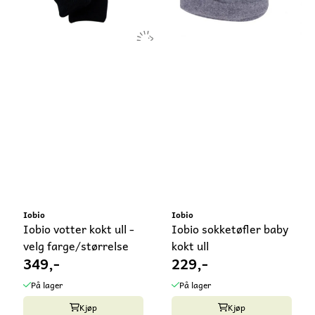
Iobio
Iobio
Iobio votter kokt ull -
Iobio sokketøfler baby
velg farge/størrelse
kokt ull
349,-
229,-
På lager
På lager
Kjøp
Kjøp