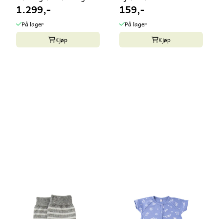
1.299,-
159,-
- kun 62/68
På lager
På lager
Kjøp
Kjøp