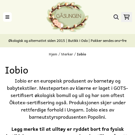
Hopp til innhold
Økologisk og alternativt siden 2015 | Butikk i Oslo | Pakker sendes ons+fre
Hjem
/
Merker
/
Iobio
Iobio
Iobio er en europeisk produsent av barnetøy og
babytekstiler. Mesteparten av klærne er laget i GOTS-
sertifisert økologisk bomull og ull og har som oftest
Ökotex-sertifisering også. Produksjonen skjer under
rettferdige forhold i Ungarn. Iobio eies av
barneutstyrsprodusenten Popolini.
Legg merke til at ulltøy er ryddet bort fra fysisk