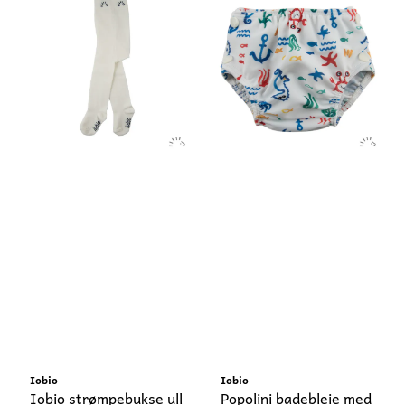
Iobio
Iobio
Iobio strømpebukse ull
Popolini badebleie med