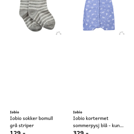
Iobio
Iobio
Iobio sokker bomull
Iobio kortermet
grå striper
sommerpysj blå - kun
129,-
329,-
50/56