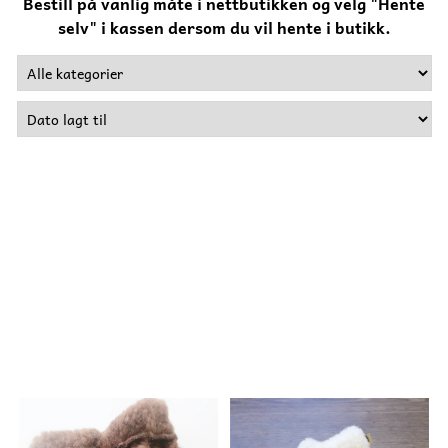
Bestill på vanlig måte i nettbutikken og velg "Hente
selv" i kassen dersom du vil hente i butikk.