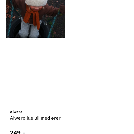
Alwero
Alwero lue ull med ører
249,-