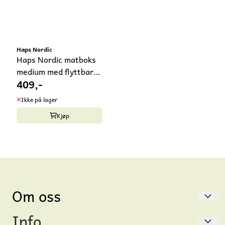
Haps Nordic
Haps Nordic matboks
medium med flyttbar
409,-
inndeler
Ikke på lager
Kjøp
Om oss
Info
Gåsungen