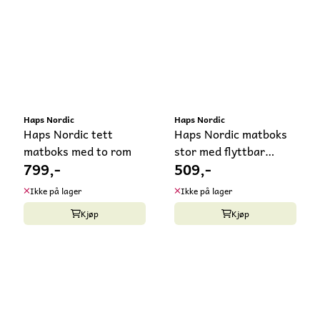
Haps Nordic
Haps Nordic
Haps Nordic tett
Haps Nordic matboks
matboks med to rom
stor med flyttbar
799,-
509,-
inndeler
Ikke på lager
Ikke på lager
Kjøp
Kjøp