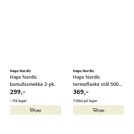
Haps Nordic
Haps Nordic
Haps Nordic
Haps Nordic
bomullssmekke 2-pk.
termoflaske stål 500
299,-
369,-
ml
På lager
Ikke på lager
Kjøp
Kjøp