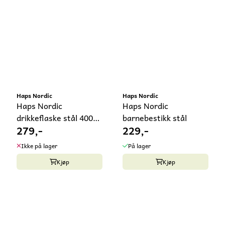
Haps Nordic
Haps Nordic
Haps Nordic
Haps Nordic
drikkeflaske stål 400
barnebestikk stål
279,-
229,-
ml
Ikke på lager
På lager
Kjøp
Kjøp