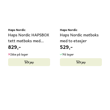
Haps Nordic
Haps Nordic
Haps Nordic HAPSBOX
Haps Nordic matboks
tett matboks med
med to etasjer
829,-
529,-
mange rom
Ikke på lager
På lager
Kjøp
Kjøp