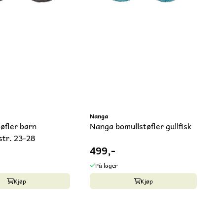
Nanga
øfler barn
Nanga bomullstøfler gullfisk
str. 23-28
499,-
På lager
Kjøp
Kjøp