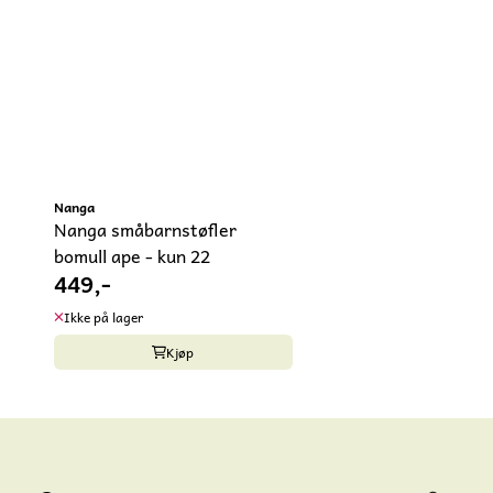
Nanga
Nanga småbarnstøfler
bomull ape - kun 22
449,-
Ikke på lager
Kjøp