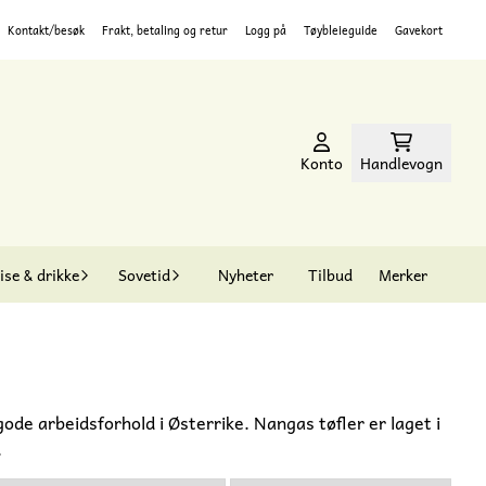
Kontakt/besøk
Frakt, betaling og retur
Logg på
Tøybleieguide
Gavekort
Konto
Handlevogn
ise & drikke
Sovetid
Nyheter
Tilbud
Merker
gode arbeidsforhold i Østerrike. Nangas tøfler er laget i
.