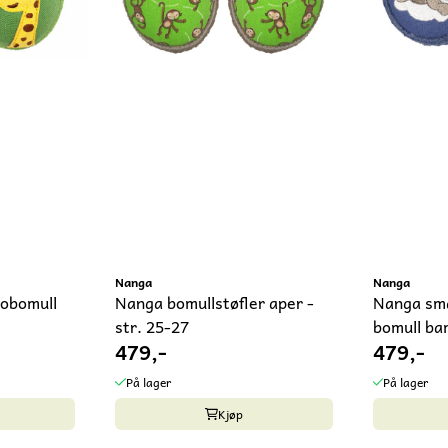
Nanga
Nanga
kobomull
Nanga bomullstøfler aper -
Nanga små
str. 25-27
bomull ba
479,-
479,-
På lager
På lager
Kjøp