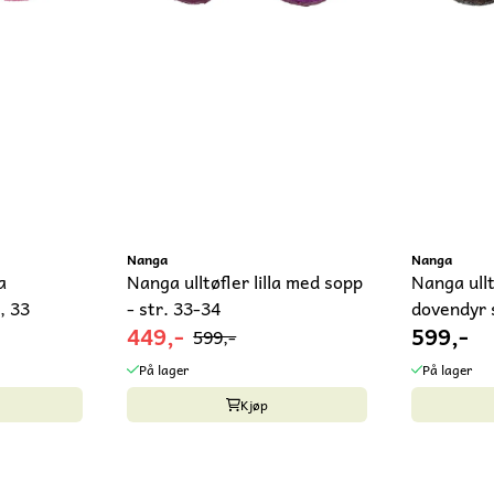
Nanga
Nanga
a
Nanga ulltøfler lilla med sopp
Nanga ullt
, 33
- str. 33-34
dovendyr 
449,-
599,-
599,-
På lager
På lager
Kjøp