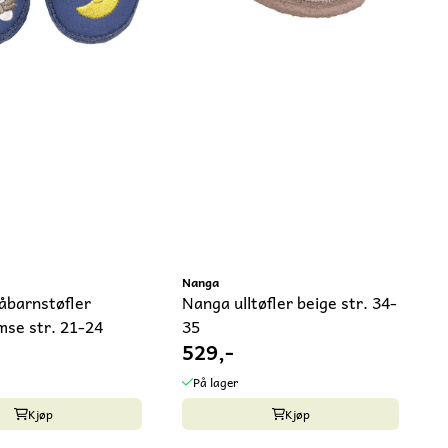
Nanga
barnstøfler
Nanga ulltøfler beige str. 34-
mse str. 21-24
35
529,-
På lager
Kjøp
Kjøp