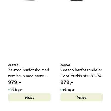
Zeazoo
Zeazoo
Zeazoo barfotsko med
Zeazoo barfotsandaler
rem brun med pære
Coral turkis str. 31-34
979,-
979,-
Corela
På lager
På lager
Kjøp
Kjøp