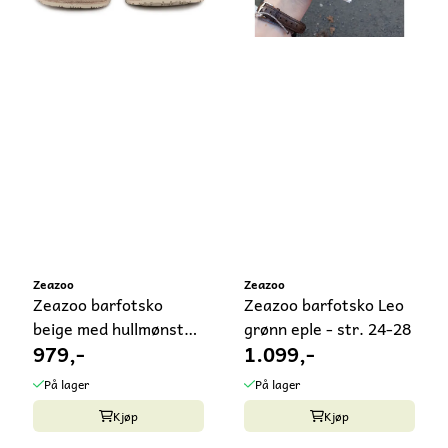
Zeazoo
Zeazoo
Zeazoo barfotsko
Zeazoo barfotsko Leo
beige med hullmønster
grønn eple - str. 24-28
979,-
1.099,-
Corela - ...
På lager
På lager
Kjøp
Kjøp