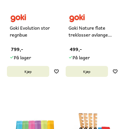
Goki Evolution stor
Goki Nature flate
regnbue
treklosser avlange
natur
799,-
499,-
På lager
På lager
Kjøp
Kjøp