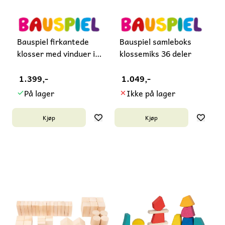
Bauspiel firkantede
Bauspiel samleboks
klosser med vinduer i
klossemiks 36 deler
farger
1.399,-
1.049,-
På lager
Ikke på lager
Kjøp
Kjøp