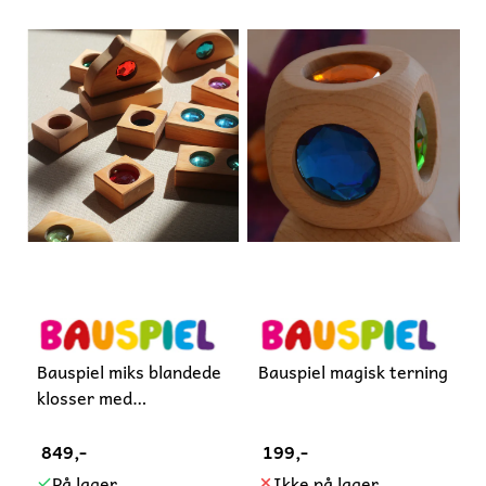
Bauspiel miks blandede
Bauspiel magisk terning
klosser med
glittersteiner ...
849,-
199,-
På lager
Ikke på lager