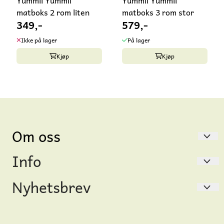
Yummii Yummii
Yummii Yummii
matboks 2 rom liten
matboks 3 rom stor
349,-
579,-
Ikke på lager
På lager
Kjøp
Kjøp
Om oss
Info
Gåsungen
Thereses gate 46
Nyhetsbrev
Hvem er vi?
0168 Oslo
Salgsbetingelser & personvern
Registrer deg for å motta nyheter og tilbud!
Org. nr. 914910749 MVA
E-post
International customer?