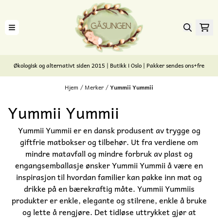
Hopp til innhold
Økologisk og alternativt siden 2015 | Butikk i Oslo | Pakker sendes ons+fre
Hjem
/
Merker
/
Yummii Yummii
Yummii Yummii
Yummii Yummii er en dansk produsent av trygge og
giftfrie matbokser og tilbehør. Ut fra verdiene om
mindre matavfall og mindre forbruk av plast og
engangsemballasje ønsker Yummii Yummii å være en
inspirasjon til hvordan familier kan pakke inn mat og
drikke på en bærekraftig måte. Yummii Yummiis
produkter er enkle, elegante og stilrene, enkle å bruke
og lette å rengjøre. Det tidløse uttrykket gjør at