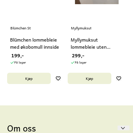
Blümchen Stoffwindeln
Myllymuksut
Blümchen lommebleie
Myllymuksut
med økobomull innside
lommebleie uten
innlegg Coolmax
199,-
299,-
På lager
På lager
Kjøp
Kjøp
Om oss