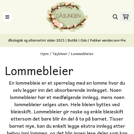
Hopp til innhold
Økologisk og alternativt siden 2015 | Butikk i Oslo | Pakker sendes ons+fre
Hjem
/
Tøybleier
/
Lommebleier
Lommebleier
En lommebleie er et sperrelag med en lomme hvor du
selv legger inn det absorberende innlegget. Noen
lommebleier har et medfølgende innlegg, mens noen
lommebleier selges uten. Hele bleien byttes ved
bleieskift. Lommebleier gir raske og enkle bleieskift
ettersom det bare blir én del å ta på barnet. Tisser
barnet mye, kan du enkelt legge ekstra innlegg etter
behov inni lommen, og det blir ingen løse deler som kan