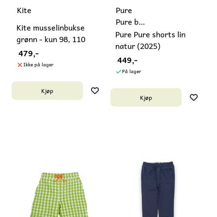
Kite
Pure
Pure by
Kite musselinbukse
Bauer
Pure Pure shorts lin
grønn - kun 98, 110
natur (2025)
479,-
449,-
Ikke på lager
På lager
Kjøp
Kjøp