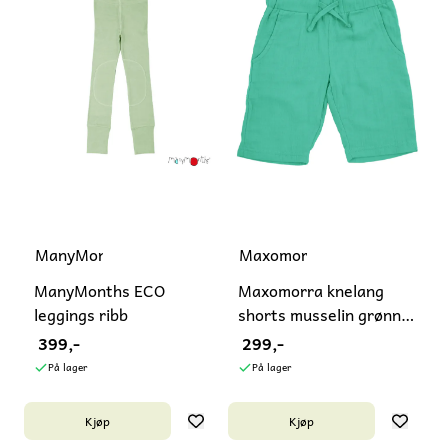
ManyMonths
Maxomorra
ManyMonths ECO
Maxomorra knelang
leggings ribb
shorts musselin grønn -
kun ...
399,-
299,-
På lager
På lager
Kjøp
Kjøp