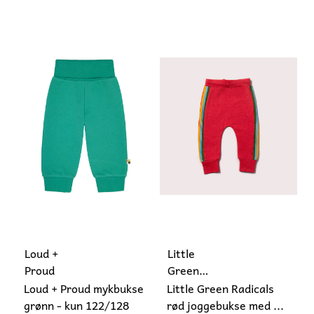
Loud +
Little
Proud
Green
Radicals
Loud + Proud mykbukse
Little Green Radicals
grønn - kun 122/128
rød joggebukse med ...