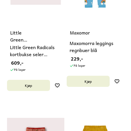
Little
Maxomorra
Green
Maxomorra leggings
Radicals
Little Green Radicals
regnbuer blå
kortbukse seler
229,-
stripete ...
609,-
På lager
På lager
Kjøp
Kjøp