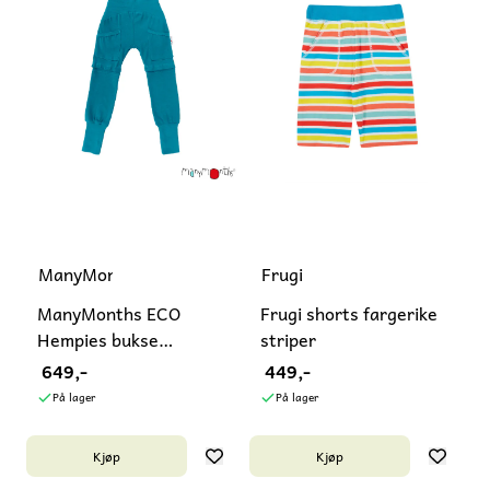
ManyMonths
Frugi
ManyMonths ECO
Frugi shorts fargerike
Hempies bukse
striper
lang/kort
649,-
449,-
På lager
På lager
Kjøp
Kjøp