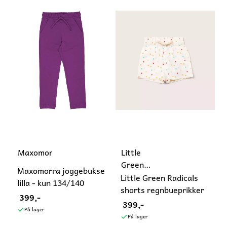
Maxomorra
Little
Green
Maxomorra joggebukse
Radicals
Little Green Radicals
lilla - kun 134/140
shorts regnbueprikker
399,-
399,-
På lager
På lager