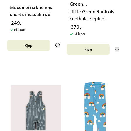
Green
Maxomorra knelang
Radicals
Little Green Radicals
shorts musselin gul
kortbukse epler
249,-
mørkeblå
379,-
På lager
På lager
Kjøp
Kjøp