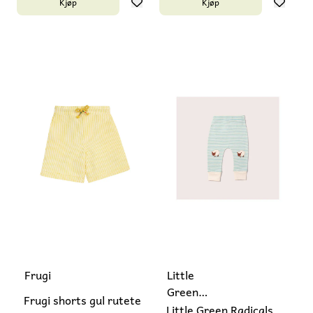
Kjøp
Kjøp
Frugi
Little
Green
Frugi shorts gul rutete
Radicals
Little Green Radicals