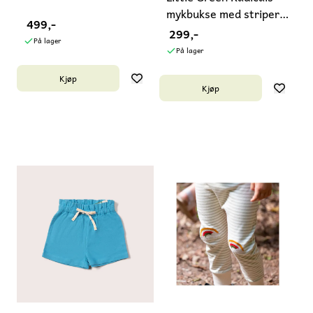
mykbukse med striper
499,-
sau
299,-
På lager
På lager
Kjøp
Kjøp