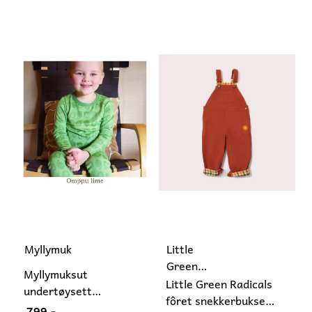
Myllymuksut
Little
Green
Myllymuksut
Radicals
Little Green Radicals
undertøysett
fôret snekkerbukse
bambusviskose
799,-