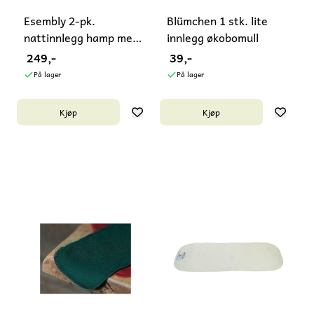
Esembly 2-pk.
Blümchen 1 stk. lite
nattinnlegg hamp med
innlegg økobomull
stay ...
249,-
39,-
På lager
På lager
Kjøp
Kjøp