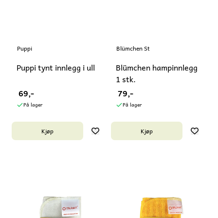
Puppi
Blümchen Stoffwindeln
Puppi tynt innlegg i ull
Blümchen hampinnlegg
1 stk.
69,-
79,-
På lager
På lager
Kjøp
Kjøp