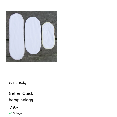
Geffen Baby
Geffen Quick
hampinnlegg
normal/pluss
79,-
På lager