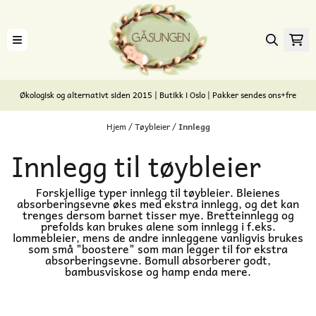
Hopp til innhold
Økologisk og alternativt siden 2015 | Butikk i Oslo | Pakker sendes ons+fre
Hjem
/
Tøybleier
/
Innlegg
Innlegg til tøybleier
Forskjellige typer innlegg til tøybleier. Bleienes
absorberingsevne økes med ekstra innlegg, og det kan
trenges dersom barnet tisser mye. Bretteinnlegg og
prefolds kan brukes alene som innlegg i f.eks.
lommebleier, mens de andre innleggene vanligvis brukes
som små "boostere" som man legger til for ekstra
absorberingsevne. Bomull absorberer godt,
bambusviskose og hamp enda mere.