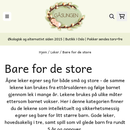
Hopp til innhold
Økologisk og alternativt siden 2015 | Butikk i Oslo | Pakker sendes tors+fre
Hjem
/
Leker
/
Bare for de store
Bare for de store
Åpne leker egner seg for både små og store - de samme
lekene kan brukes fra ettårsalderen og følge barnet
gjennom lek i mange år. Lekene brukes på ulike måter
ettersom barnet vokser. Her i denne kategorien finner
du de lekene som intellektuelt og sikkerhetsmessig
egner seg bare for litt større barn. Gode leker,
hovedsakelig i tre, samt spill som vil glede barn fra rundt
5 år og oppover.