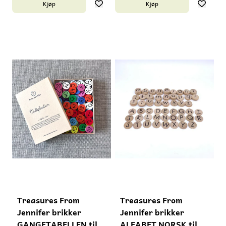
Kjøp
Kjøp
til den typen hundrebrett
som Gåsungen selger.
som Gåsungen selger.
Passer for barn i
Passer for barn i
skolealder. Brikkene er
skolealder. Brikkene er
små og må ikke gis til barn
små og må ikke gis til barn
under 3 år pga.
under 3 år pga.
kvelningsfare. Laget i USA.
kvelningsfare. Laget i USA.
Treasures From
Treasures From
Jennifer brikker
Jennifer brikker
GANGETABELLEN til
ALFABET NORSK til ...