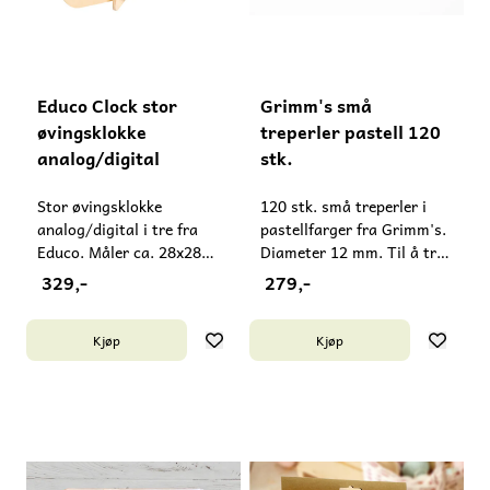
Educo Clock stor
Grimm's små
øvingsklokke
treperler pastell 120
analog/digital
stk.
Stor øvingsklokke
120 stk. små treperler i
analog/digital i tre fra
pastellfarger fra Grimm's.
Educo. Måler ca. 28x28
Diameter 12 mm. Til å tre
cm. Passer fra 5 år.
på en snor, til
329,-
279,-
Inneholder små deler - må
fargesortering etc. Passer
ikke gis til barn under 3 år.
fra 4 år. Advarsel!
Kjøp
Kjøp
Produsert i Kina i FSC-
Inneholder små deler - må
sertifisert tre og godkjent i
ikke gis til barn under 3 år.
tråd med EN71, EUs
Laget i Tyskland.
leketøysforskrift.