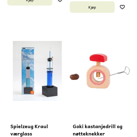
ca. 6-9 cm. Garn og tråd
når du sveiver på
følger ikke med. Laget i
Kjøp
håndtaket! Passer fra 10
FSC-sertifisert tre og malt
år. 3 små figurer følger
med giftfri,
med. Inneholder små deler
vannbasert maling. Laget i
- må ikke gis til barn under
Vietnam.
3 år.
Spielzeug Kraul
Goki kastanjedrill og
værglass
nøtteknekker