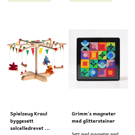
år. Advarsel:
Passer fra 10 år.
kvelningsfare!
Inneholder små deler - må
Inneholder små deler. Må
ikke gis til barn under 3 år.
ikke gis til barn under 3 år.
Spielzeug Kraul
Grimm's magneter
byggesett
med glittersteiner
solcelledrevet ...
Sett med magneter med