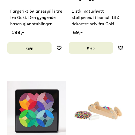
Fargerikt balansespill i tre
1 stk. naturhvitt
fra Goki. Den gyngende
stoffpennal i bomull til å
basen gjør stablingen
dekorere selv fra Goki.
ekstra utfordrende! Passer
OBS: tekstiltusjer/farger
199,-
69,-
fra 5 år. Inneholder små
følger ikke med.
deler - må ikke gis til barn
Glidelåsfarge varierer og
Kjøp
Kjøp
under 3 år. Laget i Kina.
kan avvike fra bildet. Laget
i Kina.