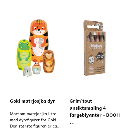
Goki matrjosjka dyr
Grim'tout
ansiktsmaling 4
Morsom matrjosjka i tre
fargeblyanter - BOOH
med dyrefigurer fra Goki.
...
Den største figuren er ca.