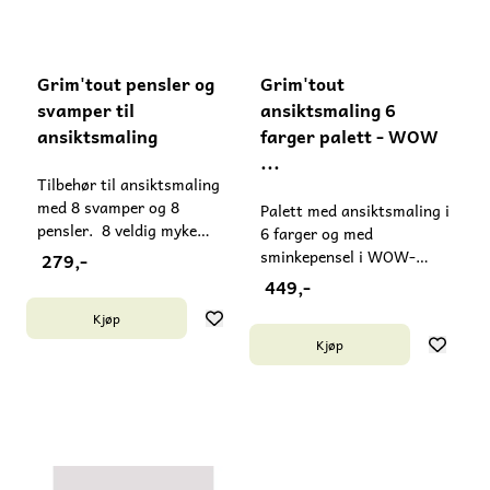
såpe til å vaske av
ansiktsmalingen. Laget i
Italia Alder: 3+
Grim'tout pensler og
Grim'tout
svamper til
ansiktsmaling 6
ansiktsmaling
farger palett - WOW
...
Tilbehør til ansiktsmaling
med 8 svamper og 8
Palett med ansiktsmaling i
pensler. 8 veldig myke
6 farger og med
svamper og 8 pensler med
sminkepensel i WOW-
279,-
forskjellige tupper er
utgaven fra Nature by
449,-
inkludert. Svampene
Grim'tout. Kan enkelt
Kjøp
brukes til å lage
vaskes av ansikt og klær
heldekkende farger,
Kjøp
med lunkent vann og litt
ensartede bakgrunner eller
såpe. Utviklet for sensitiv
vakre overganger. De
hud. Laget med 30 %
forskjellige penslene
økologisk kokosolje og
brukes til å oppnå en
canubavoks, og 99 % av
mengde detaljer på
ingrediensene er av
sminke, fra de fineste til de
naturlig opprinnelse.