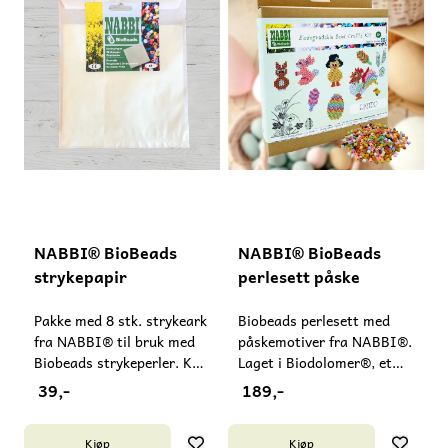
NABBI® BioBeads
NABBI® BioBeads
strykepapir
perlesett påske
Pakke med 8 stk. strykeark
Biobeads perlesett med
fra NABBI® til bruk med
påskemotiver fra NABBI®.
Biobeads strykeperler. Kan
Laget i Biodolomer®, et
brukes flere ganger. Legges
materiale laget i Sverige
39,-
189,-
mellom perlene og
av bl.a. rapsolje og kalk.
strykejernet. Uten PFAS.
Det er komposterbart i
Kjøp
Kjøp
Kan gjenvinnes. Laget i
industriell kompost.