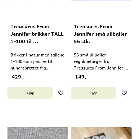
Treasures From
Treasures From
Jennifer brikker TALL
Jennifer små ullballer
1-100 til ...
56 stk.
Brikker i natur med tallene
56 små ullballer i
1-100 som passer til
regnbuefarger fra
hundrebrettet fra
Treasures From Jennifer.
Treasures From
12,7 mm i diameter.
429,-
149,-
Jennifer. Brikkene passer
Passer fra 3 år. De små
til den typen hundrebrett
ballene utgjør en
Kjøp
Kjøp
som Gåsungen selger.
kvelningsfare for små
Passer for barn i
barn. Laget i USA.
skolealder. Brikkene er
små og må ikke gis til barn
under 3 år pga.
kvelningsfare. Laget i USA.