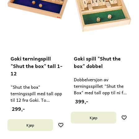
Goki terningspill
Goki spill "Shut the
"Shut the box" tall 1-
box" dobbel
12
Dobbelversjon av
terningsspillet "Shut the
"Shut the box"
Box" med tall opp til ni fra
terningsspill med tall opp
Goki. Her kan to personer
til 12 fra Goki. To
399,-
spille samtidig. Passer fra
terninger følger med. 32,2
299,-
6 år. Inneholder små deler
x 17,3 x 3,2 cm Passer fra
Kjøp
- ikke egnet for barn under
6 år. Inneholder små deler
3 år. Laget i Kina.
Kjøp
- må ikke gis til barn under
3 år. Laget i Kina.