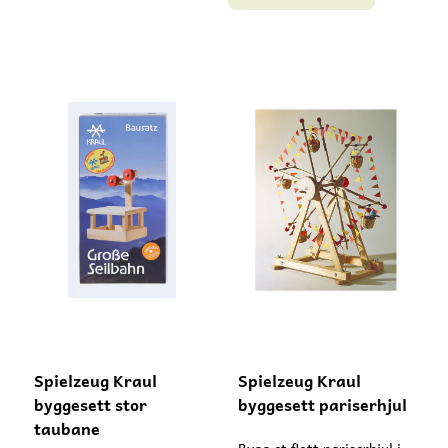
Laget i Kina.
Innhold: 1x 1-10, 16-25,
30, 40, 50, 60, 70, 80, 90,
100, +, -, x, :, =, og 2x 11-
15, og 3x Joker samt
spilleideer på tysk og
engelsk. Kortene
måler 7x10,5cm. Laget i
Tyskland.
Spielzeug Kraul
Spielzeug Kraul
byggesett stor
byggesett pariserhjul
taubane