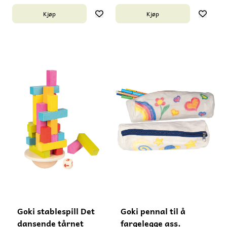
man øver konsentrasjon og
fra 5 år. Inneholder små
Kjøp
Kjøp
motorikk. Passer fra 5 år.
deler - må ikke gis til barn
Inneholder små deler -
under 3 år.
kvelningsfare. Må ikke gis
til barn under 3 år. Laget i
Kina.
Goki stablespill Det
Goki pennal til å
dansende tårnet
fargelegge ass.