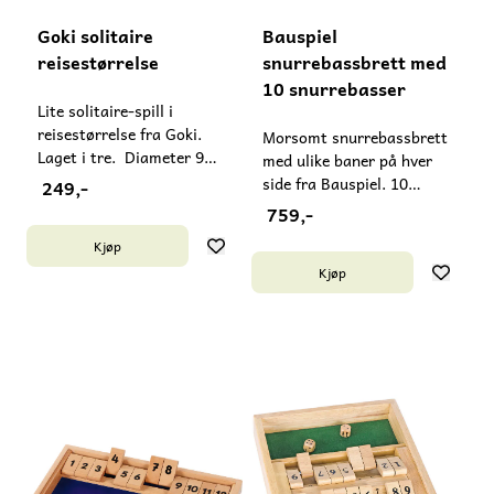
Goki solitaire
Bauspiel
reisestørrelse
snurrebassbrett med
10 snurrebasser
Lite solitaire-spill i
reisestørrelse fra Goki.
Morsomt snurrebassbrett
Laget i tre. Diameter 9
med ulike baner på hver
cm. Passer fra 6 år.
side fra Bauspiel. 10
249,-
Inneholder små deler - må
fargerike snurrebasser
759,-
ikke gis til barn under 3 år.
følger med. Laget i tre.
Kjøp
Laget i Kina.
Passer fra 3 år. Mål brett:
Kjøp
25x25x3 cm. Laget i
Tyskland.