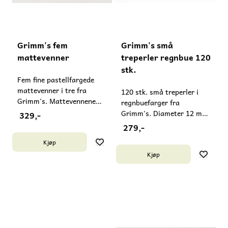
Grimm's fem
Grimm's små
mattevenner
treperler regnbue 120
stk.
Fem fine pastellfargede
mattevenner i tre fra
120 stk. små treperler i
Grimm's. Mattevennene
regnbuefarger fra
hjelper barnet å lære de
Grimm's. Diameter 12 mm.
329,-
fire regneartene på en
Til å tre på en snor, til
279,-
fantasifull og vennlig
fargesortering etc. Passer
Kjøp
måte. La for eksempel
fra 4 år. Advarsel!
mattevennene få ulike
Kjøp
Inneholder små deler - må
oppdrag fra Dronning
ikke gis til barn under 3 år.
Erlik! Kombiner med ulike
smådeler (ting fra naturen,
små klosser etc.) som
barnet skal hjelpe
mattevennene med å