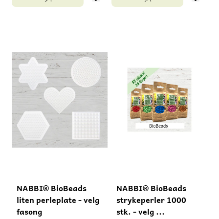
Sverige. Passer fra 5 år.
Settet inneholder: 1500
Inneholder små deler -
Biobeads i ulike farger,
kvelningsfare! Må ikke gis
et firkantet perlebrett
til barn under 3 år.
(15x15 cm), et
instruksjonsark med 8
motiver, og to ark med
strykepapir. Laget i
Sverige. Passer fra 5 år.
Inneholder små deler -
kvelningsfare! Må ikke gis
til barn under 3 år.
NABBI® BioBeads
NABBI® BioBeads
liten perleplate - velg
strykeperler 1000
fasong
stk. - velg ...