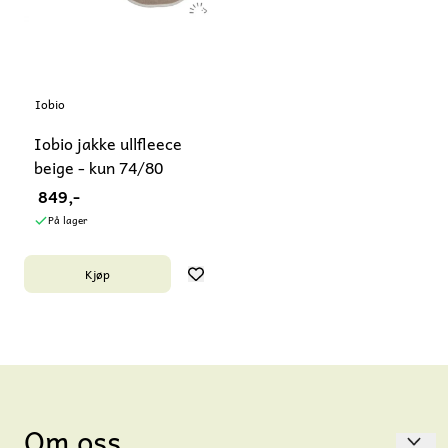
Iobio
Iobio jakke ullfleece
beige - kun 74/80
849,-
På lager
Kjøp
Om oss