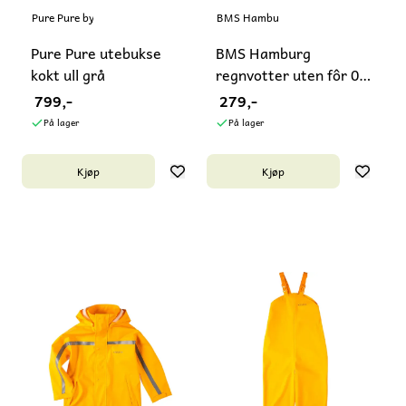
Pure Pure by Bauer
BMS Hamburg
Pure Pure utebukse
BMS Hamburg
kokt ull grå
regnvotter uten fôr 0-2
år
799,-
279,-
På lager
På lager
Kjøp
Kjøp