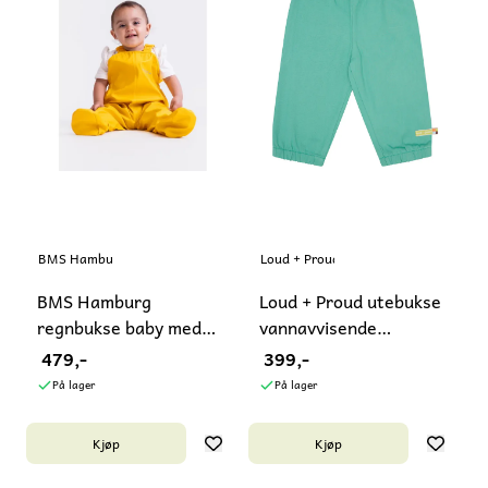
BMS Hamburg
Loud + Proud
BMS Hamburg
Loud + Proud utebukse
regnbukse baby med
vannavvisende
fot
blågrønn
479,-
399,-
På lager
På lager
Kjøp
Kjøp