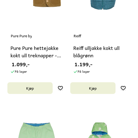
Pure Pure by Bauer
Reiff
Pure Pure hettejakke
Reiff ulljakke kokt ull
kokt ull treknapper -
blågrønn
str. ...
1.099,-
1.199,-
På lager
På lager
Kjøp
Kjøp