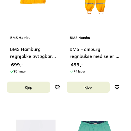
BMS Hamburg
BMS Hamburg
BMS Hamburg
BMS Hamburg
regnjakke avtagbar
regnbukse med seler -
hette - str. 80, ...
str. 86
699,-
499,-
På lager
På lager
Kjøp
Kjøp