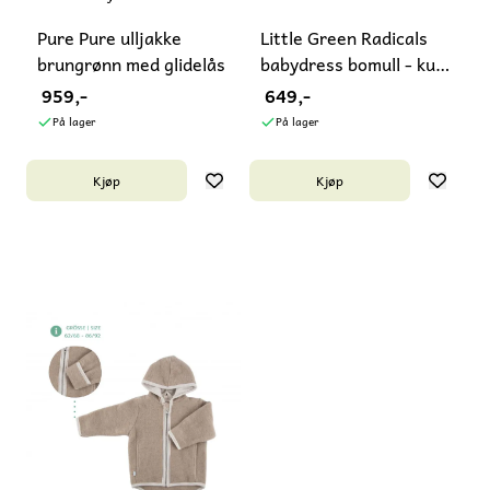
Pure Pure ulljakke
Little Green Radicals
brungrønn med glidelås
babydress bomull - kun
3-6 ...
959,-
649,-
På lager
På lager
Kjøp
Kjøp