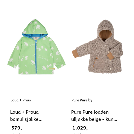
Loud + Proud
Pure Pure by Bauer
Loud + Proud
Pure Pure lodden
bomullsjakke
ulljakke beige - kun
vannavvisende grønn
98/104
579,-
1.029,-