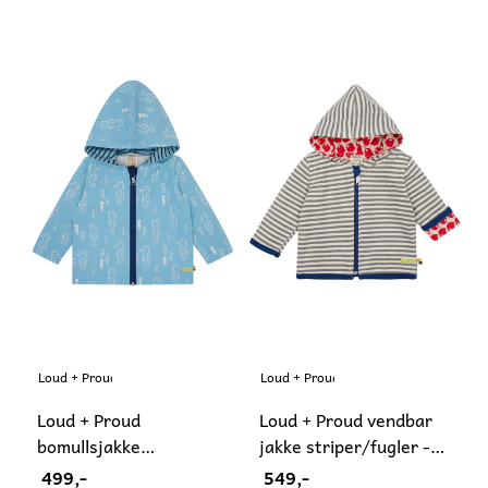
Loud + Proud
Loud + Proud
Loud + Proud
Loud + Proud vendbar
bomullsjakke
jakke striper/fugler -
vannavvisende blå
74/80
499,-
549,-