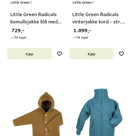
Little Green Radicals
Little Green Radicals
Little Green Radicals
Little Green Radicals
bomullsjakke blå med
vinterjakke kord - str.
krage
4-8 ...
729,-
1.099,-
På lager
På lager
Kjøp
Kjøp