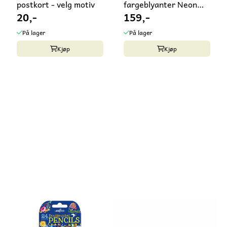
postkort - velg motiv
fargeblyanter Neon
20,-
159,-
Metallic enhjørning
På lager
På lager
Kjøp
Kjøp