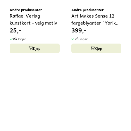
Andre produsenter
Andre produsenter
Raffael Verlag
Art Makes Sense 12
kunstkort - velg motiv
fargeblyanter "Yorik" i
25,-
399,-
...
På lager
På lager
Kjøp
Kjøp