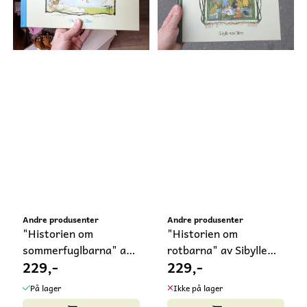
Andre produsenter
Andre produsenter
"Historien om
"Historien om
sommerfuglbarna" av
rotbarna" av Sibylle
229,-
229,-
Sibylle von ...
von Olfers
På lager
Ikke på lager