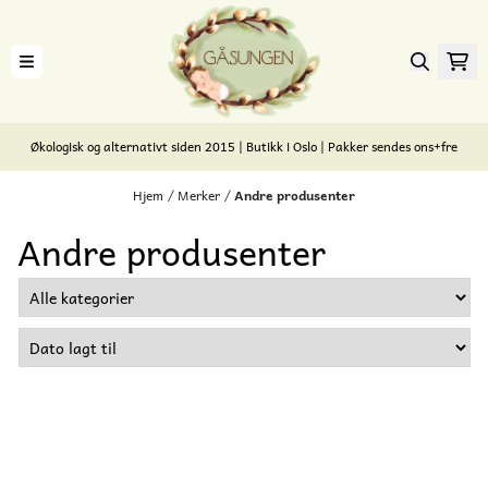
Hopp til innhold
Økologisk og alternativt siden 2015 | Butikk i Oslo | Pakker sendes ons+fre
Hjem
/
Merker
/
Andre produsenter
Andre produsenter