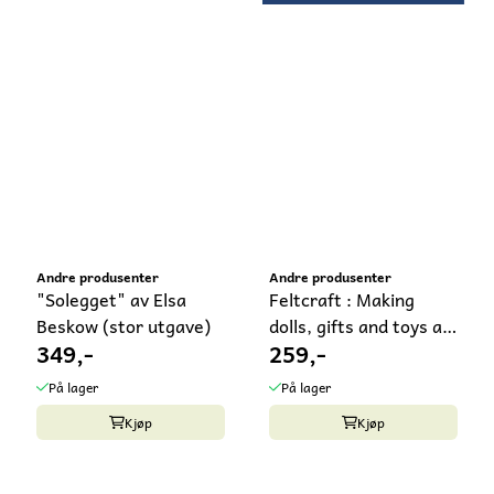
Andre produsenter
Andre produsenter
"Solegget" av Elsa
Feltcraft : Making
Beskow (stor utgave)
dolls, gifts and toys av
349,-
259,-
Petra ...
På lager
På lager
Kjøp
Kjøp