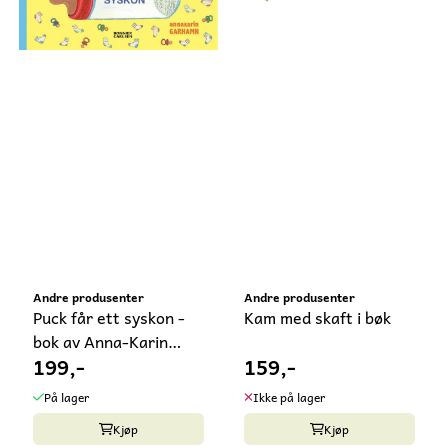
Andre produsenter
Andre produsenter
Puck får ett syskon -
Kam med skaft i bøk
bok av Anna-Karin
199,-
159,-
Garhamn, ...
På lager
Ikke på lager
Kjøp
Kjøp