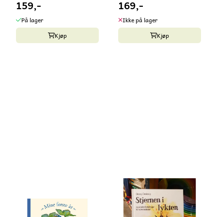
159,-
169,-
...
På lager
Ikke på lager
Kjøp
Kjøp