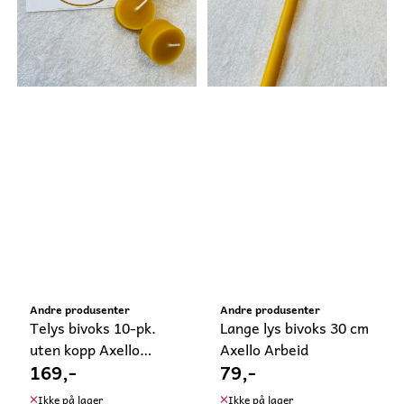
Andre produsenter
Andre produsenter
Telys bivoks 10-pk.
Lange lys bivoks 30 cm
uten kopp Axello
Axello Arbeid
169,-
79,-
Arbeid
Ikke på lager
Ikke på lager