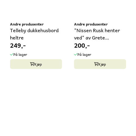
Andre produsenter
Andre produsenter
Telleby dukkehusbord
"Nissen Rusk henter
heltre
ved" av Grete
249,-
200,-
Folkmann Hågvar
På lager
På lager
Kjøp
Kjøp