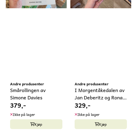
Andre produsenter
Andre produsenter
Smårollingen av
I Morgentåkedalen av
Simone Davies
Jan Deberitz og Ronald
379,-
329,-
...
Ikke på lager
Ikke på lager
Kjøp
Kjøp