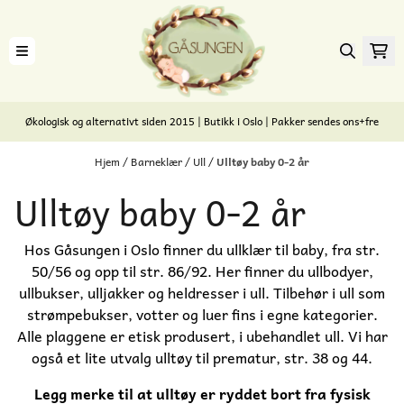
Hopp til innhold
Økologisk og alternativt siden 2015 | Butikk i Oslo | Pakker sendes ons+fre
Hjem
/
Barneklær
/
Ull
/
Ulltøy baby 0-2 år
Ulltøy baby 0-2 år
Hos Gåsungen i Oslo finner du ullklær til baby, fra str.
50/56 og opp til str. 86/92. Her finner du ullbodyer,
ullbukser, ulljakker og heldresser i ull. Tilbehør i ull som
strømpebukser, votter og luer fins i egne kategorier.
Alle plaggene er etisk produsert, i ubehandlet ull. Vi har
også et lite utvalg ulltøy til prematur, str. 38 og 44.
Legg merke til at ulltøy er ryddet bort fra fysisk