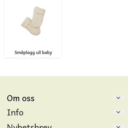
Småplagg ull baby
Om oss
Info
Gåsungen
Thereses gate 46
Nyhetsbrev
Hvem er vi?