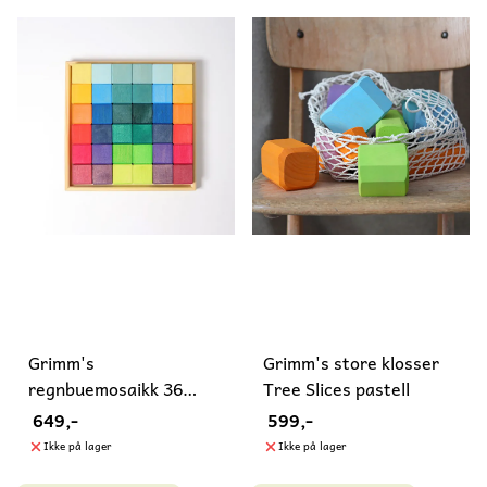
Grimm's
Grimm's store klosser
regnbuemosaikk 36
Tree Slices pastell
klosser
649,-
599,-
Ikke på lager
Ikke på lager