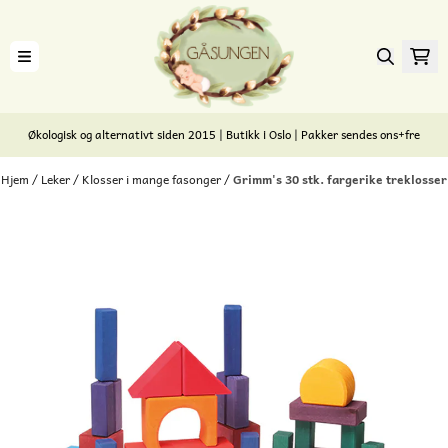
Hopp til innhold
Økologisk og alternativt siden 2015 | Butikk i Oslo | Pakker sendes ons+fre
Hjem
/
Leker
/
Klosser i mange fasonger
/
Grimm's 30 stk. fargerike treklosser