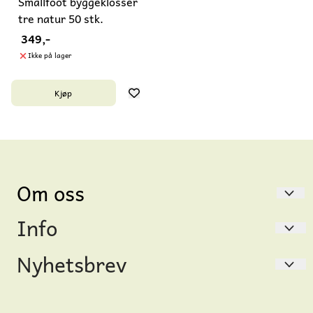
Smallfoot byggeklosser
tre natur 50 stk.
349,-
Ikke på lager
Kjøp
Om oss
Info
Gåsungen
Thereses gate 46
Nyhetsbrev
Hvem er vi?
0168 Oslo
Salgsbetingelser & personvern
Registrer deg for å motta nyheter og tilbud!
Org. nr. 914910749 MVA
E-post
International customer?