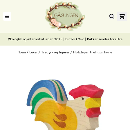
Hopp til innhold
Økologisk og alternativt siden 2015 | Butikk i Oslo | Pakker sendes tors+fre
Hjem
/
Leker
/
Tredyr- og figurer
/
Holztiger trefigur hane