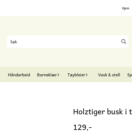
Hjem
Håndarbeid
Barneklær
Tøybleier
Vask & stell
Sp
Holztiger busk i 
129,-