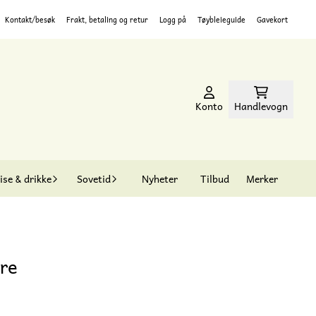
Kontakt/besøk
Frakt, betaling og retur
Logg på
Tøybleieguide
Gavekort
Konto
Handlevogn
ise & drikke
Sovetid
Nyheter
Tilbud
Merker
tre