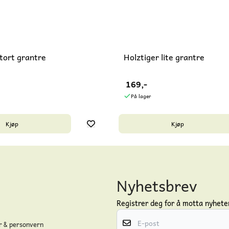
stort grantre
Holztiger lite grantre
169,-
På lager
Kjøp
Kjøp
Nyhetsbrev
Registrer deg for å motta nyheter
E-post
r & personvern