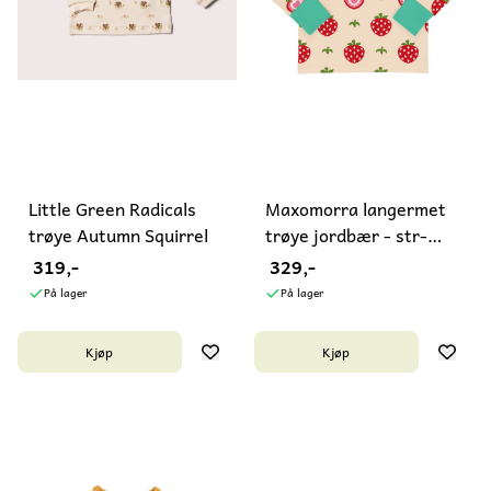
Little Green Radicals
Maxomorra langermet
trøye Autumn Squirrel
trøye jordbær - str-
122-140
319,-
329,-
På lager
På lager
Kjøp
Kjøp