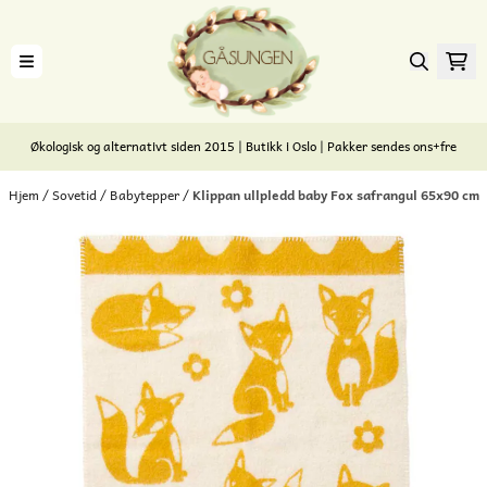
Hopp til innhold
Økologisk og alternativt siden 2015 | Butikk i Oslo | Pakker sendes ons+fre
Hjem
/
Sovetid
/
Babytepper
/
Klippan ullpledd baby Fox safrangul 65x90 cm