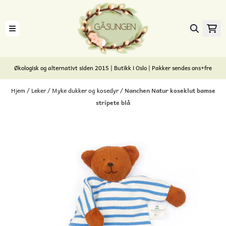
Hopp til innhold
Økologisk og alternativt siden 2015 | Butikk i Oslo | Pakker sendes ons+fre
Hjem
/
Leker
/
Myke dukker og kosedyr
/
Nanchen Natur koseklut bamse
stripete blå