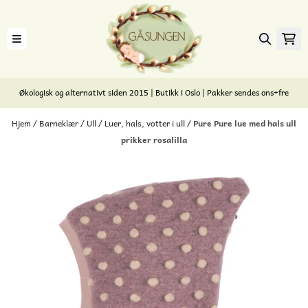
Hopp til innhold
Økologisk og alternativt siden 2015 | Butikk i Oslo | Pakker sendes ons+fre
Hjem
/
Barneklær
/
Ull
/
Luer, hals, votter i ull
/
Pure Pure lue med hals ull
prikker rosalilla