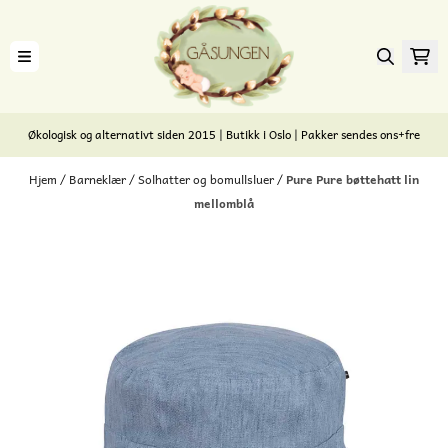
Hopp til innhold
Økologisk og alternativt siden 2015 | Butikk i Oslo | Pakker sendes ons+fre
Hjem
/
Barneklær
/
Solhatter og bomullsluer
/
Pure Pure bøttehatt lin
mellomblå