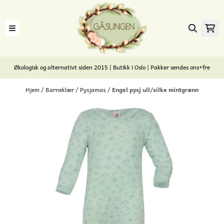
Hopp til innhold
Økologisk og alternativt siden 2015 | Butikk i Oslo | Pakker sendes ons+fre
Hjem
/
Barneklær
/
Pysjamas
/
Engel pysj ull/silke mintgrønn