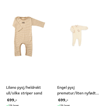
Lilano pysj/heldrakt
Engel pysj
ull/silke striper sand
prematur/liten nyfødt
ull naturhvit
699,-
699,-
På lager
På lager