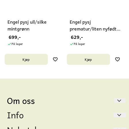
Engel pysj ull/silke
Engel pysj
mintgrønn
prematur/liten nyfødt
ull/silke
699,-
629,-
På lager
På lager
Kjøp
Kjøp
Om oss
Info
Gåsungen
Thereses gate 46
Hvem er vi?