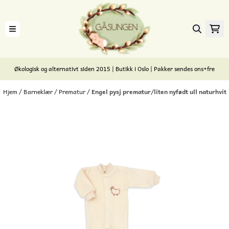
Hopp til innhold
Økologisk og alternativt siden 2015 | Butikk i Oslo | Pakker sendes ons+fre
Hjem
/
Barneklær
/
Prematur
/
Engel pysj prematur/liten nyfødt ull naturhvit