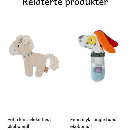
Relaterte produkter
Fehn knitreleke hest
Fehn myk rangle hund
økobomull
økobomull