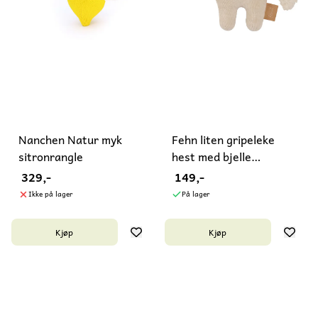
Nanchen Natur myk
Fehn liten gripeleke
sitronrangle
hest med bjelle
økobomull
329,-
149,-
Ikke på lager
På lager
Kjøp
Kjøp