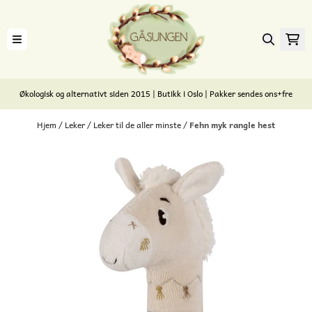
Hopp til innhold
Økologisk og alternativt siden 2015 | Butikk i Oslo | Pakker sendes ons+fre
Hjem
/
Leker
/
Leker til de aller minste
/
Fehn myk rangle hest