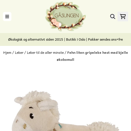
Hopp til innhold
Økologisk og alternativt siden 2015 | Butikk i Oslo | Pakker sendes ons+fre
Hjem
/
Leker
/
Leker til de aller minste
/
Fehn liten gripeleke hest med bjelle
økobomull